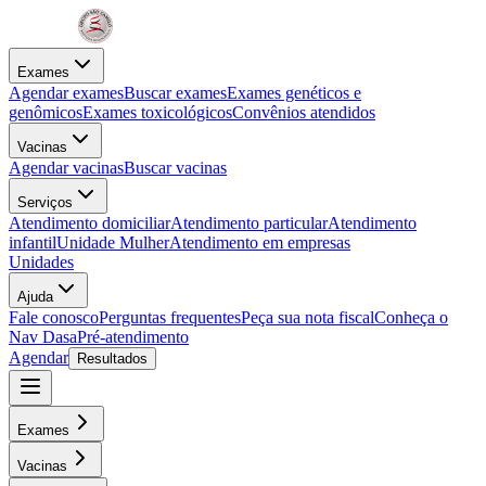
Exames
Agendar exames
Buscar exames
Exames genéticos e
genômicos
Exames toxicológicos
Convênios atendidos
Vacinas
Agendar vacinas
Buscar vacinas
Serviços
Atendimento domiciliar
Atendimento particular
Atendimento
infantil
Unidade Mulher
Atendimento em empresas
Unidades
Ajuda
Fale conosco
Perguntas frequentes
Peça sua nota fiscal
Conheça o
Nav Dasa
Pré-atendimento
Agendar
Resultados
Exames
Vacinas