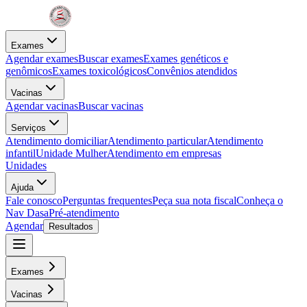
Exames
Agendar exames
Buscar exames
Exames genéticos e
genômicos
Exames toxicológicos
Convênios atendidos
Vacinas
Agendar vacinas
Buscar vacinas
Serviços
Atendimento domiciliar
Atendimento particular
Atendimento
infantil
Unidade Mulher
Atendimento em empresas
Unidades
Ajuda
Fale conosco
Perguntas frequentes
Peça sua nota fiscal
Conheça o
Nav Dasa
Pré-atendimento
Agendar
Resultados
Exames
Vacinas