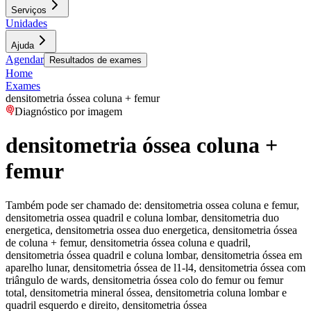
Serviços
Unidades
Ajuda
Agendar
Resultados de exames
Home
Exames
densitometria óssea coluna + femur
Diagnóstico por imagem
densitometria óssea coluna +
femur
Também pode ser chamado de:
densitometria ossea coluna e femur,
densitometria ossea quadril e coluna lombar, densitometria duo
energetica, densitometria ossea duo energetica, densitometria óssea
de coluna + femur, densitometria óssea coluna e quadril,
densitometria óssea quadril e coluna lombar, densitometria óssea em
aparelho lunar, densitometria óssea de l1-l4, densitometria óssea com
triângulo de wards, densitometria óssea colo do femur ou femur
total, densitometria mineral óssea, densitometria coluna lombar e
quadril esquerdo e direito, densitometria óssea