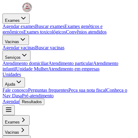
Exames
Agendar exames
Buscar exames
Exames genéticos e
genômicos
Exames toxicológicos
Convênios atendidos
Vacinas
Agendar vacinas
Buscar vacinas
Serviços
Atendimento domiciliar
Atendimento particular
Atendimento
infantil
Unidade Mulher
Atendimento em empresas
Unidades
Ajuda
Fale conosco
Perguntas frequentes
Peça sua nota fiscal
Conheça o
Nav Dasa
Pré-atendimento
Agendar
Resultados
Exames
Vacinas