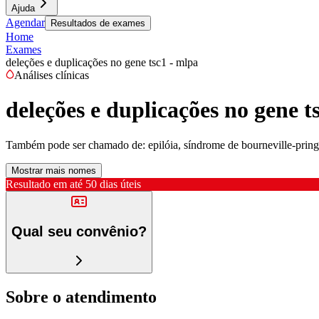
Ajuda
Agendar
Resultados de exames
Home
Exames
deleções e duplicações no gene tsc1 - mlpa
Análises clínicas
deleções e duplicações no gene t
Também pode ser chamado de:
epilóia, síndrome de bourneville-pring
Mostrar mais nomes
Resultado em até
50 dias úteis
Qual seu convênio?
Sobre o atendimento