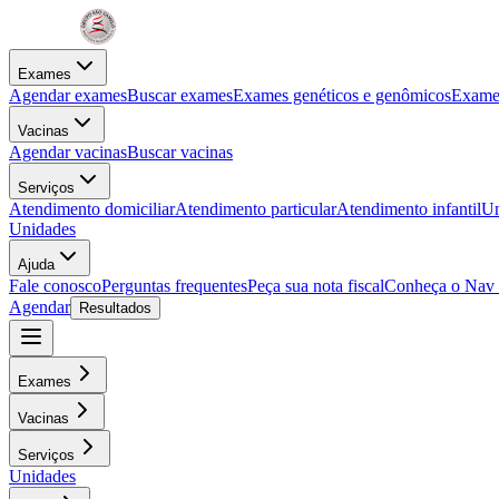
Exames
Agendar exames
Buscar exames
Exames genéticos e genômicos
Exames
Vacinas
Agendar vacinas
Buscar vacinas
Serviços
Atendimento domiciliar
Atendimento particular
Atendimento infantil
Un
Unidades
Ajuda
Fale conosco
Perguntas frequentes
Peça sua nota fiscal
Conheça o Nav
Agendar
Resultados
Exames
Vacinas
Serviços
Unidades