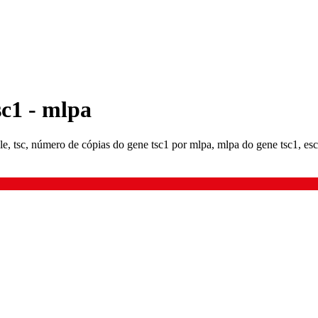
sc1 - mlpa
le, tsc, número de cópias do gene tsc1 por mlpa, mlpa do gene tsc1, esc