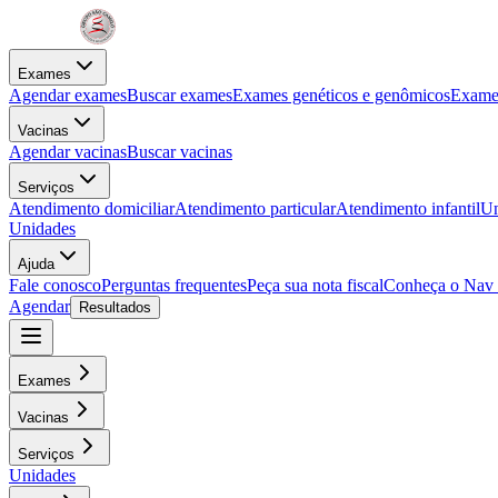
Exames
Agendar exames
Buscar exames
Exames genéticos e genômicos
Exames
Vacinas
Agendar vacinas
Buscar vacinas
Serviços
Atendimento domiciliar
Atendimento particular
Atendimento infantil
Un
Unidades
Ajuda
Fale conosco
Perguntas frequentes
Peça sua nota fiscal
Conheça o Nav
Agendar
Resultados
Exames
Vacinas
Serviços
Unidades