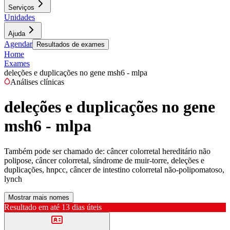
Serviços
Unidades
Ajuda
Agendar
Resultados de exames
Home
Exames
deleções e duplicações no gene msh6 - mlpa
Análises clínicas
deleções e duplicações no gene
msh6 - mlpa
Também pode ser chamado de:
câncer colorretal hereditário não
polipose, câncer colorretal, síndrome de muir-torre, deleções e
duplicações, hnpcc, câncer de intestino colorretal não-polipomatoso,
lynch
Mostrar mais nomes
Resultado em até
13 dias úteis