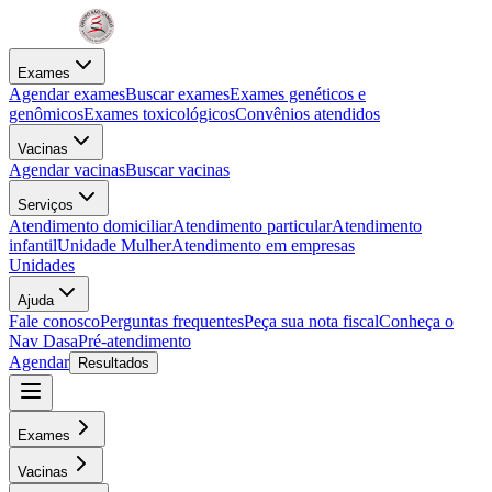
Exames
Agendar exames
Buscar exames
Exames genéticos e
genômicos
Exames toxicológicos
Convênios atendidos
Vacinas
Agendar vacinas
Buscar vacinas
Serviços
Atendimento domiciliar
Atendimento particular
Atendimento
infantil
Unidade Mulher
Atendimento em empresas
Unidades
Ajuda
Fale conosco
Perguntas frequentes
Peça sua nota fiscal
Conheça o
Nav Dasa
Pré-atendimento
Agendar
Resultados
Exames
Vacinas