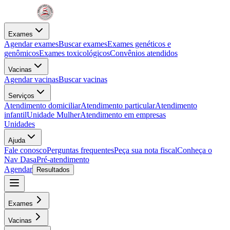
Exames
Agendar exames
Buscar exames
Exames genéticos e
genômicos
Exames toxicológicos
Convênios atendidos
Vacinas
Agendar vacinas
Buscar vacinas
Serviços
Atendimento domiciliar
Atendimento particular
Atendimento
infantil
Unidade Mulher
Atendimento em empresas
Unidades
Ajuda
Fale conosco
Perguntas frequentes
Peça sua nota fiscal
Conheça o
Nav Dasa
Pré-atendimento
Agendar
Resultados
Exames
Vacinas