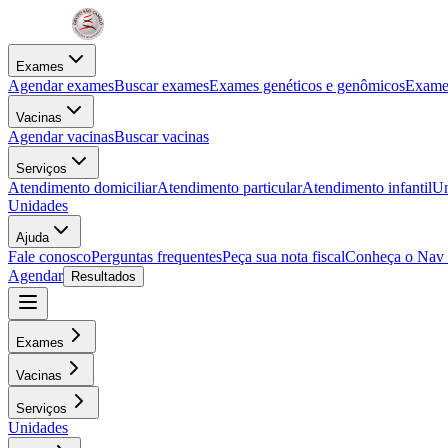
Exames
Agendar exames
Buscar exames
Exames genéticos e genômicos
Exames
Vacinas
Agendar vacinas
Buscar vacinas
Serviços
Atendimento domiciliar
Atendimento particular
Atendimento infantil
Un
Unidades
Ajuda
Fale conosco
Perguntas frequentes
Peça sua nota fiscal
Conheça o Nav
Agendar
Resultados
Exames
Vacinas
Serviços
Unidades