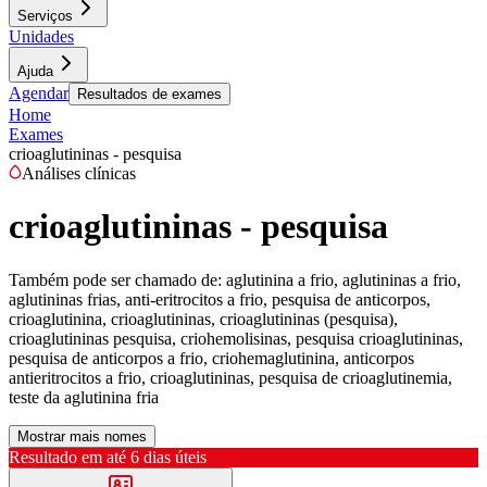
Serviços
Unidades
Ajuda
Agendar
Resultados de exames
Home
Exames
crioaglutininas - pesquisa
Análises clínicas
crioaglutininas - pesquisa
Também pode ser chamado de:
aglutinina a frio, aglutininas a frio,
aglutininas frias, anti-eritrocitos a frio, pesquisa de anticorpos,
crioaglutinina, crioaglutininas, crioaglutininas (pesquisa),
crioaglutininas pesquisa, criohemolisinas, pesquisa crioaglutininas,
pesquisa de anticorpos a frio, criohemaglutinina, anticorpos
antieritrocitos a frio, crioaglutininas, pesquisa de crioaglutinemia,
teste da aglutinina fria
Mostrar mais nomes
Resultado em até
6 dias úteis