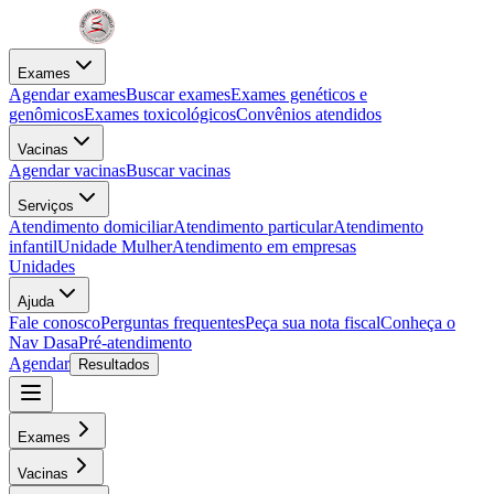
Exames
Agendar exames
Buscar exames
Exames genéticos e
genômicos
Exames toxicológicos
Convênios atendidos
Vacinas
Agendar vacinas
Buscar vacinas
Serviços
Atendimento domiciliar
Atendimento particular
Atendimento
infantil
Unidade Mulher
Atendimento em empresas
Unidades
Ajuda
Fale conosco
Perguntas frequentes
Peça sua nota fiscal
Conheça o
Nav Dasa
Pré-atendimento
Agendar
Resultados
Exames
Vacinas