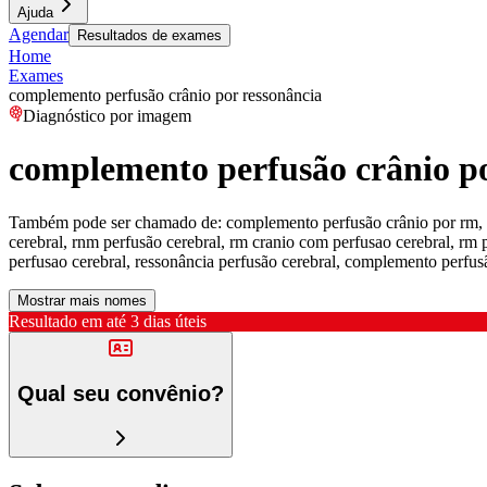
Ajuda
Agendar
Resultados de exames
Home
Exames
complemento perfusão crânio por ressonância
Diagnóstico por imagem
complemento perfusão crânio po
Também pode ser chamado de:
complemento perfusão crânio por rm, r
cerebral, rnm perfusão cerebral, rm cranio com perfusao cerebral, rm
perfusao cerebral, ressonância perfusão cerebral, complemento perfus
Mostrar mais nomes
Resultado em até
3 dias úteis
Qual seu convênio?