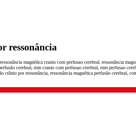
r ressonância
essonância magnética cranio com perfusao cerebral, ressonância magnét
 perfusão cerebral, rnm cranio com perfusao cerebral, rnm perfusao cer
ão crânio por ressonância, ressonância magnética perfusão cerebral, c