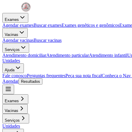
Exames
Agendar exames
Buscar exames
Exames genéticos e genômicos
Exames
Vacinas
Agendar vacinas
Buscar vacinas
Serviços
Atendimento domiciliar
Atendimento particular
Atendimento infantil
Un
Unidades
Ajuda
Fale conosco
Perguntas frequentes
Peça sua nota fiscal
Conheça o Nav
Agendar
Resultados
Exames
Vacinas
Serviços
Unidades