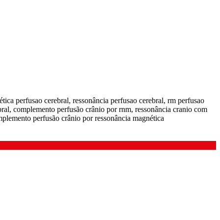
ica perfusao cerebral, ressonância perfusao cerebral, rm perfusao
ebral, complemento perfusão crânio por rnm, ressonância cranio com
omplemento perfusão crânio por ressonância magnética