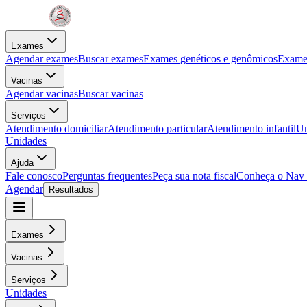
Exames
Agendar exames
Buscar exames
Exames genéticos e genômicos
Exames
Vacinas
Agendar vacinas
Buscar vacinas
Serviços
Atendimento domiciliar
Atendimento particular
Atendimento infantil
Un
Unidades
Ajuda
Fale conosco
Perguntas frequentes
Peça sua nota fiscal
Conheça o Nav
Agendar
Resultados
Exames
Vacinas
Serviços
Unidades