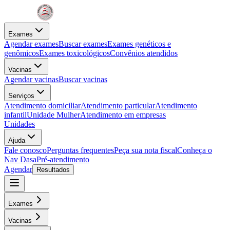
Exames
Agendar exames
Buscar exames
Exames genéticos e
genômicos
Exames toxicológicos
Convênios atendidos
Vacinas
Agendar vacinas
Buscar vacinas
Serviços
Atendimento domiciliar
Atendimento particular
Atendimento
infantil
Unidade Mulher
Atendimento em empresas
Unidades
Ajuda
Fale conosco
Perguntas frequentes
Peça sua nota fiscal
Conheça o
Nav Dasa
Pré-atendimento
Agendar
Resultados
Exames
Vacinas