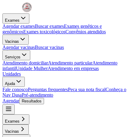
Exames
Agendar exames
Buscar exames
Exames genéticos e
genômicos
Exames toxicológicos
Convênios atendidos
Vacinas
Agendar vacinas
Buscar vacinas
Serviços
Atendimento domiciliar
Atendimento particular
Atendimento
infantil
Unidade Mulher
Atendimento em empresas
Unidades
Ajuda
Fale conosco
Perguntas frequentes
Peça sua nota fiscal
Conheça o
Nav Dasa
Pré-atendimento
Agendar
Resultados
Exames
Vacinas