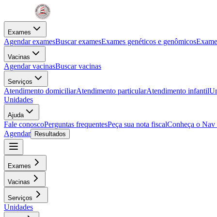
Exames
Agendar exames
Buscar exames
Exames genéticos e genômicos
Exames
Vacinas
Agendar vacinas
Buscar vacinas
Serviços
Atendimento domiciliar
Atendimento particular
Atendimento infantil
Un
Unidades
Ajuda
Fale conosco
Perguntas frequentes
Peça sua nota fiscal
Conheça o Nav
Agendar
Resultados
Exames
Vacinas
Serviços
Unidades