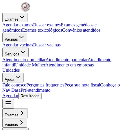
Exames
Agendar exames
Buscar exames
Exames genéticos e
genômicos
Exames toxicológicos
Convênios atendidos
Vacinas
Agendar vacinas
Buscar vacinas
Serviços
Atendimento domiciliar
Atendimento particular
Atendimento
infantil
Unidade Mulher
Atendimento em empresas
Unidades
Ajuda
Fale conosco
Perguntas frequentes
Peça sua nota fiscal
Conheça o
Nav Dasa
Pré-atendimento
Agendar
Resultados
Exames
Vacinas