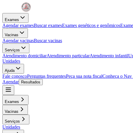
Exames
Agendar exames
Buscar exames
Exames genéticos e genômicos
Exames
Vacinas
Agendar vacinas
Buscar vacinas
Serviços
Atendimento domiciliar
Atendimento particular
Atendimento infantil
Un
Unidades
Ajuda
Fale conosco
Perguntas frequentes
Peça sua nota fiscal
Conheça o Nav
Agendar
Resultados
Exames
Vacinas
Serviços
Unidades