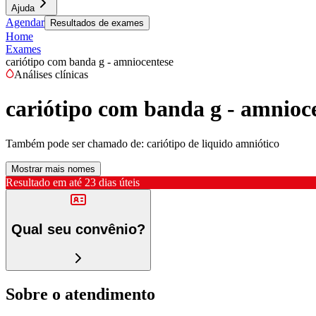
Ajuda
Agendar
Resultados de exames
Home
Exames
cariótipo com banda g - amniocentese
Análises clínicas
cariótipo com banda g - amnioc
Também pode ser chamado de:
cariótipo de liquido amniótico
Mostrar mais nomes
Resultado em até
23 dias úteis
Qual seu convênio?
Sobre o atendimento