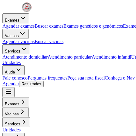
Exames
Agendar exames
Buscar exames
Exames genéticos e genômicos
Exames
Vacinas
Agendar vacinas
Buscar vacinas
Serviços
Atendimento domiciliar
Atendimento particular
Atendimento infantil
Un
Unidades
Ajuda
Fale conosco
Perguntas frequentes
Peça sua nota fiscal
Conheça o Nav
Agendar
Resultados
Exames
Vacinas
Serviços
Unidades