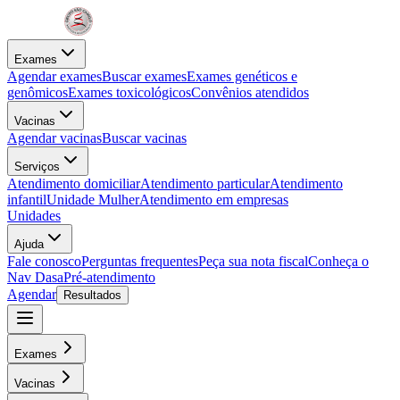
Exames
Agendar exames
Buscar exames
Exames genéticos e
genômicos
Exames toxicológicos
Convênios atendidos
Vacinas
Agendar vacinas
Buscar vacinas
Serviços
Atendimento domiciliar
Atendimento particular
Atendimento
infantil
Unidade Mulher
Atendimento em empresas
Unidades
Ajuda
Fale conosco
Perguntas frequentes
Peça sua nota fiscal
Conheça o
Nav Dasa
Pré-atendimento
Agendar
Resultados
Exames
Vacinas