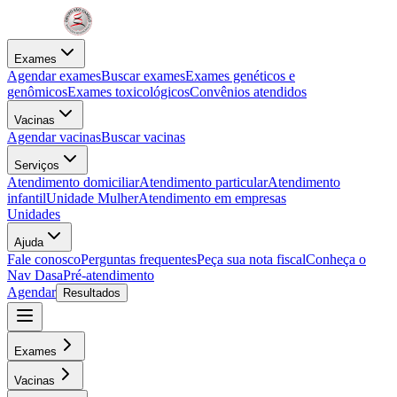
Exames
Agendar exames
Buscar exames
Exames genéticos e
genômicos
Exames toxicológicos
Convênios atendidos
Vacinas
Agendar vacinas
Buscar vacinas
Serviços
Atendimento domiciliar
Atendimento particular
Atendimento
infantil
Unidade Mulher
Atendimento em empresas
Unidades
Ajuda
Fale conosco
Perguntas frequentes
Peça sua nota fiscal
Conheça o
Nav Dasa
Pré-atendimento
Agendar
Resultados
Exames
Vacinas