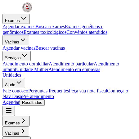
Exames
Agendar exames
Buscar exames
Exames genéticos e
genômicos
Exames toxicológicos
Convênios atendidos
Vacinas
Agendar vacinas
Buscar vacinas
Serviços
Atendimento domiciliar
Atendimento particular
Atendimento
infantil
Unidade Mulher
Atendimento em empresas
Unidades
Ajuda
Fale conosco
Perguntas frequentes
Peça sua nota fiscal
Conheça o
Nav Dasa
Pré-atendimento
Agendar
Resultados
Exames
Vacinas