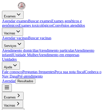
Exames
Agendar exames
Buscar exames
Exames genéticos e
genômicos
Exames toxicológicos
Convênios atendidos
Vacinas
Agendar vacinas
Buscar vacinas
Serviços
Atendimento domiciliar
Atendimento particular
Atendimento
infantil
Unidade Mulher
Atendimento em empresas
Unidades
Ajuda
Fale conosco
Perguntas frequentes
Peça sua nota fiscal
Conheça o
Nav Dasa
Pré-atendimento
Agendar
Resultados
Exames
Vacinas