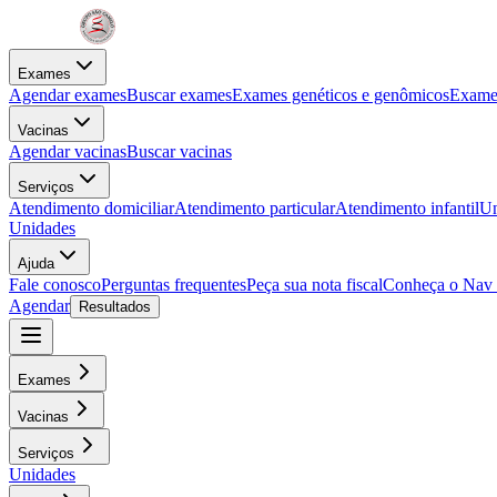
Exames
Agendar exames
Buscar exames
Exames genéticos e genômicos
Exames
Vacinas
Agendar vacinas
Buscar vacinas
Serviços
Atendimento domiciliar
Atendimento particular
Atendimento infantil
Un
Unidades
Ajuda
Fale conosco
Perguntas frequentes
Peça sua nota fiscal
Conheça o Nav
Agendar
Resultados
Exames
Vacinas
Serviços
Unidades