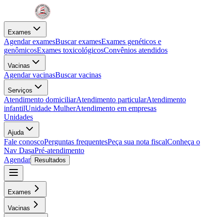
Exames
Agendar exames
Buscar exames
Exames genéticos e
genômicos
Exames toxicológicos
Convênios atendidos
Vacinas
Agendar vacinas
Buscar vacinas
Serviços
Atendimento domiciliar
Atendimento particular
Atendimento
infantil
Unidade Mulher
Atendimento em empresas
Unidades
Ajuda
Fale conosco
Perguntas frequentes
Peça sua nota fiscal
Conheça o
Nav Dasa
Pré-atendimento
Agendar
Resultados
Exames
Vacinas