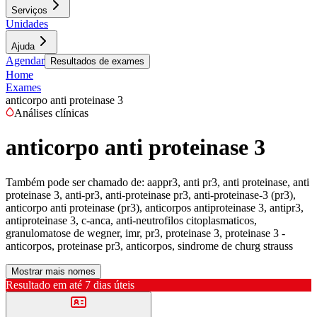
Serviços
Unidades
Ajuda
Agendar
Resultados de exames
Home
Exames
anticorpo anti proteinase 3
Análises clínicas
anticorpo anti proteinase 3
Também pode ser chamado de:
aappr3, anti pr3, anti proteinase, anti
proteinase 3, anti-pr3, anti-proteinase pr3, anti-proteinase-3 (pr3),
anticorpo anti proteinase (pr3), anticorpos antiproteinase 3, antipr3,
antiproteinase 3, c-anca, anti-neutrofilos citoplasmaticos,
granulomatose de wegner, imr, pr3, proteinase 3, proteinase 3 -
anticorpos, proteinase pr3, anticorpos, sindrome de churg strauss
Mostrar mais nomes
Resultado em até
7 dias úteis