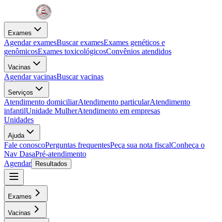
Exames
Agendar exames
Buscar exames
Exames genéticos e
genômicos
Exames toxicológicos
Convênios atendidos
Vacinas
Agendar vacinas
Buscar vacinas
Serviços
Atendimento domiciliar
Atendimento particular
Atendimento
infantil
Unidade Mulher
Atendimento em empresas
Unidades
Ajuda
Fale conosco
Perguntas frequentes
Peça sua nota fiscal
Conheça o
Nav Dasa
Pré-atendimento
Agendar
Resultados
Exames
Vacinas