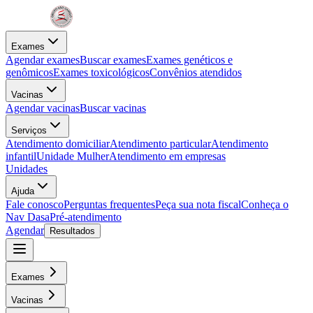
Exames
Agendar exames
Buscar exames
Exames genéticos e
genômicos
Exames toxicológicos
Convênios atendidos
Vacinas
Agendar vacinas
Buscar vacinas
Serviços
Atendimento domiciliar
Atendimento particular
Atendimento
infantil
Unidade Mulher
Atendimento em empresas
Unidades
Ajuda
Fale conosco
Perguntas frequentes
Peça sua nota fiscal
Conheça o
Nav Dasa
Pré-atendimento
Agendar
Resultados
Exames
Vacinas