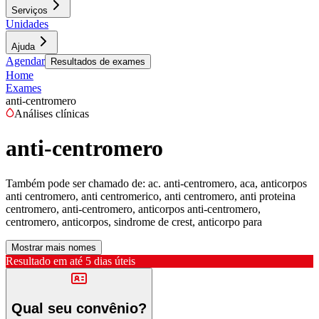
Serviços
Unidades
Ajuda
Agendar
Resultados de exames
Home
Exames
anti-centromero
Análises clínicas
anti-centromero
Também pode ser chamado de:
ac. anti-centromero, aca, anticorpos
anti centromero, anti centromerico, anti centromero, anti proteina
centromero, anti-centromero, anticorpos anti-centromero,
centromero, anticorpos, sindrome de crest, anticorpo para
Mostrar mais nomes
Resultado em até
5 dias úteis
Qual seu convênio?