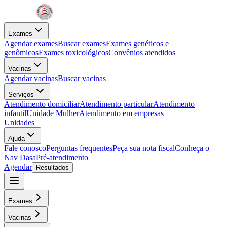
Exames
Agendar exames
Buscar exames
Exames genéticos e
genômicos
Exames toxicológicos
Convênios atendidos
Vacinas
Agendar vacinas
Buscar vacinas
Serviços
Atendimento domiciliar
Atendimento particular
Atendimento
infantil
Unidade Mulher
Atendimento em empresas
Unidades
Ajuda
Fale conosco
Perguntas frequentes
Peça sua nota fiscal
Conheça o
Nav Dasa
Pré-atendimento
Agendar
Resultados
Exames
Vacinas