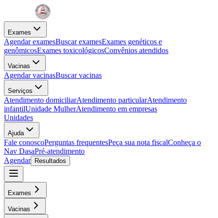
Exames
Agendar exames
Buscar exames
Exames genéticos e
genômicos
Exames toxicológicos
Convênios atendidos
Vacinas
Agendar vacinas
Buscar vacinas
Serviços
Atendimento domiciliar
Atendimento particular
Atendimento
infantil
Unidade Mulher
Atendimento em empresas
Unidades
Ajuda
Fale conosco
Perguntas frequentes
Peça sua nota fiscal
Conheça o
Nav Dasa
Pré-atendimento
Agendar
Resultados
Exames
Vacinas