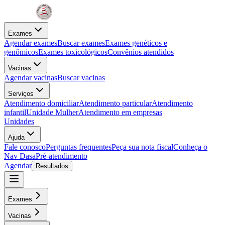
Exames
Agendar exames
Buscar exames
Exames genéticos e
genômicos
Exames toxicológicos
Convênios atendidos
Vacinas
Agendar vacinas
Buscar vacinas
Serviços
Atendimento domiciliar
Atendimento particular
Atendimento
infantil
Unidade Mulher
Atendimento em empresas
Unidades
Ajuda
Fale conosco
Perguntas frequentes
Peça sua nota fiscal
Conheça o
Nav Dasa
Pré-atendimento
Agendar
Resultados
Exames
Vacinas