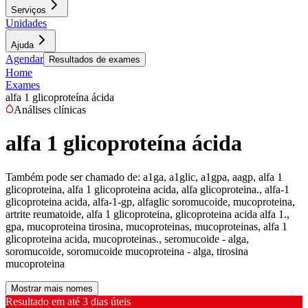
Serviços
Unidades
Ajuda
Agendar
Resultados de exames
Home
Exames
alfa 1 glicoproteína ácida
Análises clínicas
alfa 1 glicoproteína ácida
Também pode ser chamado de:
a1ga, a1glic, a1gpa, aagp, alfa 1
glicoproteina, alfa 1 glicoproteina acida, alfa glicoproteina., alfa-1
glicoproteina acida, alfa-1-gp, alfaglic soromucoide, mucoproteina,
artrite reumatoide, alfa 1 glicoproteina, glicoproteina acida alfa 1.,
gpa, mucoproteina tirosina, mucoproteinas, mucoproteinas, alfa 1
glicoproteina acida, mucoproteinas., seromucoide - alga,
soromucoide, soromucoide mucoproteina - alga, tirosina
mucoproteina
Mostrar mais nomes
Resultado em até
3 dias úteis