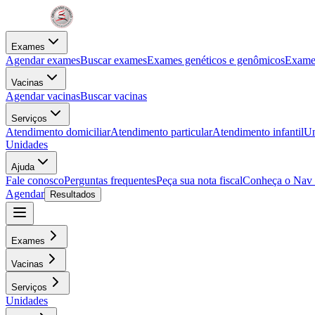
Exames
Agendar exames
Buscar exames
Exames genéticos e genômicos
Exames
Vacinas
Agendar vacinas
Buscar vacinas
Serviços
Atendimento domiciliar
Atendimento particular
Atendimento infantil
Un
Unidades
Ajuda
Fale conosco
Perguntas frequentes
Peça sua nota fiscal
Conheça o Nav
Agendar
Resultados
Exames
Vacinas
Serviços
Unidades