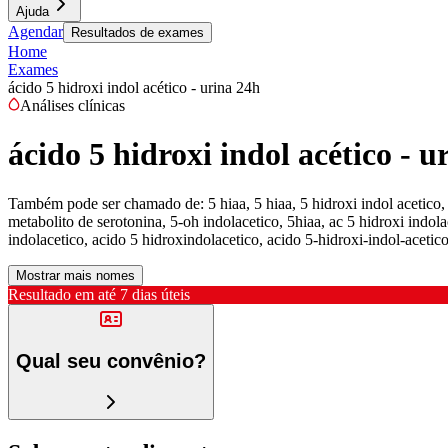
Ajuda
Agendar
Resultados de exames
Home
Exames
ácido 5 hidroxi indol acético - urina 24h
Análises clínicas
ácido 5 hidroxi indol acético - u
Também pode ser chamado de:
5 hiaa, 5 hiaa, 5 hidroxi indol acetico
metabolito de serotonina, 5-oh indolacetico, 5hiaa, ac 5 hidroxi indolac
indolacetico, acido 5 hidroxindolacetico, acido 5-hidroxi-indol-acetic
Mostrar mais nomes
Resultado em até
7 dias úteis
Qual seu convênio?