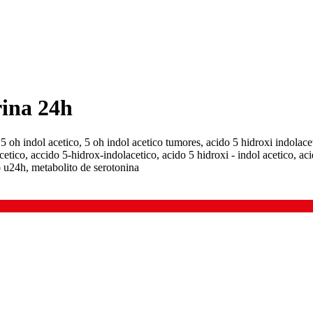
rina 24h
, 5 oh indol acetico, 5 oh indol acetico tumores, acido 5 hidroxi indolacet
etico, accido 5-hidrox-indolacetico, acido 5 hidroxi - indol acetico, aci
o u24h, metabolito de serotonina