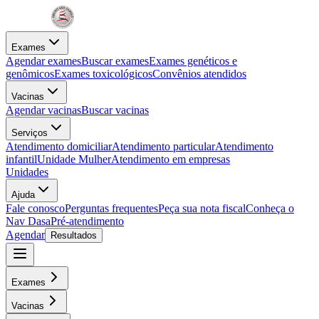
Exames
Agendar exames
Buscar exames
Exames genéticos e
genômicos
Exames toxicológicos
Convênios atendidos
Vacinas
Agendar vacinas
Buscar vacinas
Serviços
Atendimento domiciliar
Atendimento particular
Atendimento
infantil
Unidade Mulher
Atendimento em empresas
Unidades
Ajuda
Fale conosco
Perguntas frequentes
Peça sua nota fiscal
Conheça o
Nav Dasa
Pré-atendimento
Agendar
Resultados
Exames
Vacinas