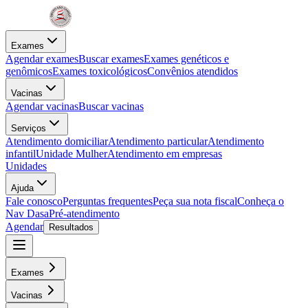
Exames
Agendar exames
Buscar exames
Exames genéticos e
genômicos
Exames toxicológicos
Convênios atendidos
Vacinas
Agendar vacinas
Buscar vacinas
Serviços
Atendimento domiciliar
Atendimento particular
Atendimento
infantil
Unidade Mulher
Atendimento em empresas
Unidades
Ajuda
Fale conosco
Perguntas frequentes
Peça sua nota fiscal
Conheça o
Nav Dasa
Pré-atendimento
Agendar
Resultados
Exames
Vacinas