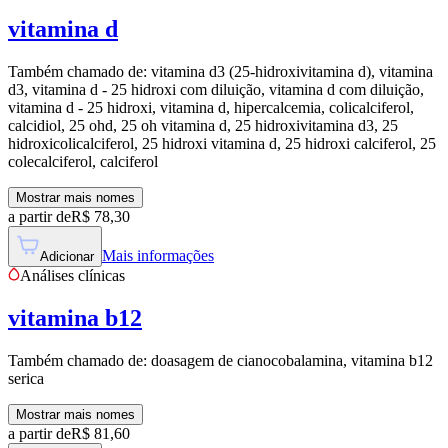
vitamina d
Também chamado de:
vitamina d3 (25-hidroxivitamina d), vitamina
d3, vitamina d - 25 hidroxi com diluição, vitamina d com diluição,
vitamina d - 25 hidroxi, vitamina d, hipercalcemia, colicalciferol,
calcidiol, 25 ohd, 25 oh vitamina d, 25 hidroxivitamina d3, 25
hidroxicolicalciferol, 25 hidroxi vitamina d, 25 hidroxi calciferol, 25
colecalciferol, calciferol
Mostrar mais nomes
a partir de
R$
78,30
Mais informações
Adicionar
Análises clínicas
vitamina b12
Também chamado de:
doasagem de cianocobalamina, vitamina b12
serica
Mostrar mais nomes
a partir de
R$
81,60