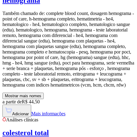
hemograma
Também chamado de:
complete blood count, dosagem hemograma -
point of care, h-hemograma completo, hematimetria - he4,
hematologico - he4, hematologico completo, hematologico sangue
(edta), hematologico, hemograma, hemograma - teste laboratorial
remoto, hemograma com diferencial - he4, hemograma com
diferencial sangue (edta), hemograma com plaquetas - he4,
hemograma com plaquetas sangue (edta), hemograma completo,
hemograma completo e hematoscopia - pesq, hemograma por poct,
hemograma por point of care, hg (hemograma) sangue (edta), hhc,
hmg - he4, hmg sangue (edta), poct para hemograma, serie vermelha
+ serie branca + plaquetas, hemograma pós - esforço , hemograma
completo - teste laboratorial remoto, eritrograma + leucograma +
plaquetas, cbc, sv + sb + plaquetas, eritrograma + leucograma,
hemograma com indices hematimetricos (vcm, hcm, chcm, rdw)
Mostrar mais nomes
a partir de
R$
44,50
Mais informações
Adicionar
Análises clínicas
colesterol total