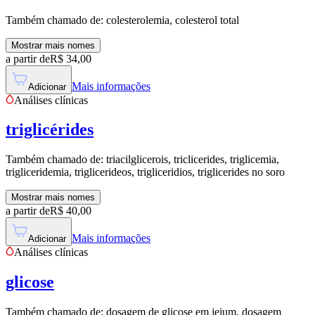
Também chamado de:
colesterolemia, colesterol total
Mostrar mais nomes
a partir de
R$
34,00
Mais informações
Adicionar
Análises clínicas
triglicérides
Também chamado de:
triacilglicerois, triclicerides, triglicemia,
trigliceridemia, triglicerideos, trigliceridios, triglicerides no soro
Mostrar mais nomes
a partir de
R$
40,00
Mais informações
Adicionar
Análises clínicas
glicose
Também chamado de:
dosagem de glicose em jejum, dosagem