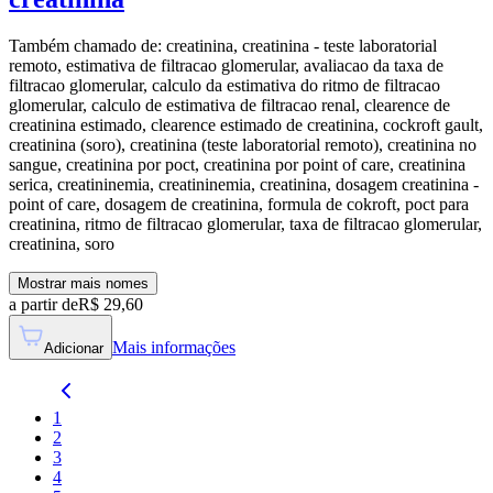
Também chamado de:
creatinina, creatinina - teste laboratorial
remoto, estimativa de filtracao glomerular, avaliacao da taxa de
filtracao glomerular, calculo da estimativa do ritmo de filtracao
glomerular, calculo de estimativa de filtracao renal, clearence de
creatinina estimado, clearence estimado de creatinina, cockroft gault,
creatinina (soro), creatinina (teste laboratorial remoto), creatinina no
sangue, creatinina por poct, creatinina por point of care, creatinina
serica, creatininemia, creatininemia, creatinina, dosagem creatinina -
point of care, dosagem de creatinina, formula de cokroft, poct para
creatinina, ritmo de filtracao glomerular, taxa de filtracao glomerular,
creatinina, soro
Mostrar mais nomes
a partir de
R$
29,60
Mais informações
Adicionar
1
2
3
4