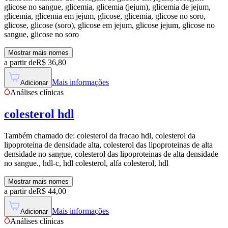
glicose no sangue, glicemia, glicemia (jejum), glicemia de jejum,
glicemia, glicemia em jejum, glicose, glicemia, glicose no soro,
glicose, glicose (soro), glicose em jejum, glicose jejum, glicose no
sangue, glicose no soro
Mostrar mais nomes
a partir de
R$
36,80
Mais informações
Adicionar
Análises clínicas
colesterol hdl
Também chamado de:
colesterol da fracao hdl, colesterol da
lipoproteina de densidade alta, colesterol das lipoproteinas de alta
densidade no sangue, colesterol das lipoproteinas de alta densidade
no sangue., hdl-c, hdl colesterol, alfa colesterol, hdl
Mostrar mais nomes
a partir de
R$
44,00
Mais informações
Adicionar
Análises clínicas